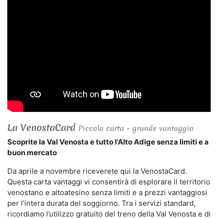
La VenostaCard
Piccola carta - grande vantaggio
Scoprite la Val Venosta e tutto l'Alto Adige senza limiti e a
buon mercato
Da aprile a novembre riceverete qui la VenostaCard.
Questa carta vantaggi vi consentirà di esplorare il territorio
venostano e altoatesino senza limiti e a prezzi vantaggiosi
per l’intera durata del soggiorno. Tra i servizi standard,
ricordiamo l’utilizzo gratuito del treno della Val Venosta e di