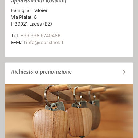
Appartamenti Rösslhof
Famiglia Trafoier
Via Plafat, 6
I-39021 Laces (BZ)
Tel.
+39 338 6749486
E-Mail
info@roesslhof.it
Richiesta o prenotazione
arrow_forward_ios