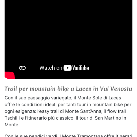
Trail per mountain bike a Laces in Val Venosta
Con il suo paesaggio variegato, il Monte Sole di Laces
offre le condizioni ideali per tanti tour in mountain bike per
ogni esigenza: l’easy trail di Monte Sant’Anna, il flow trail
Tschilli e l’itinerario più classico, il tour di San Martino in
Monte.
Con le sue pendici verdi il Monte Tramontana offre itinerari